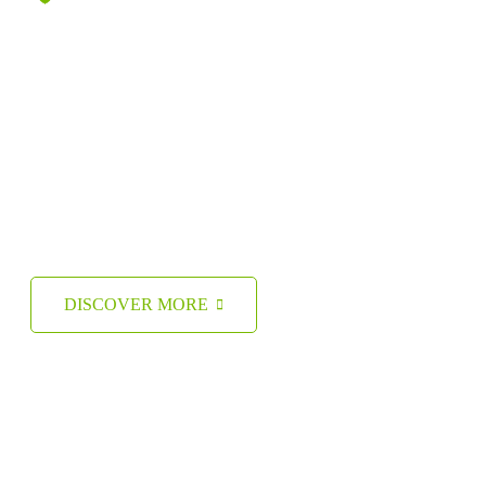
Animals Our Zoo
Rudderfish
Finned Pike–
Razorfish
DISCOVER MORE