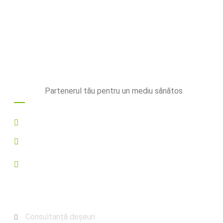
Partenerul tău pentru un mediu sănătos
Contact
0752573855
office@rotmac.ro
Comuna Marginea, sat Marginea, nr. 266A, judetul
Suceava
Utile
Consultanță deșeuri