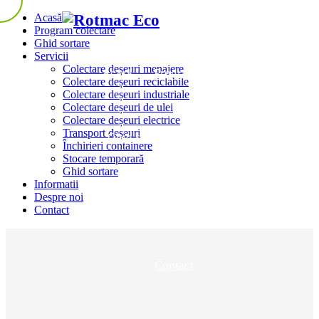
Acasă
Program colectare
Ghid sortare
Servicii
Colectare deșeuri menajere
Acasă
Program colectare
Colectare deșeuri reciclabile
Colectare deșeuri industriale
Colectare deșeuri de ulei
Colectare deșeuri electrice
Transport deșeuri
Ghid sortare
Servicii
Închirieri containere
Stocare temporară
Ghid sortare
Informatii
Despre noi
Informatii
Despre noi
Contact
Contact