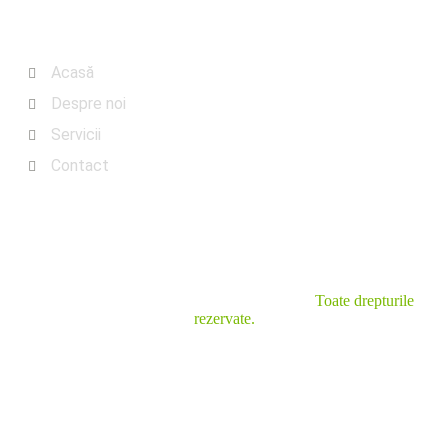
Meniu
Acasă
Despre noi
Servicii
Contact
© Copyrights 2025 Rotmac ECO S.R.L. ---
Toate drepturile
rezervate.