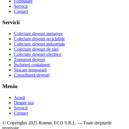
Formulare
Servicii
Contact
Servicii
Colectare deșeuri menajere
Colectare deșeuri reciclabile
Colectare deșeuri industriale
Colectare deșeuri de ulei
Colectare deșeuri electrice
Transport deșeuri
Închirieri containere
Stocare temporară
Consultanță deșeuri
Meniu
Acasă
Despre noi
Servicii
Contact
© Copyrights 2025 Rotmac ECO S.R.L. ---
Toate drepturile
rezervate.