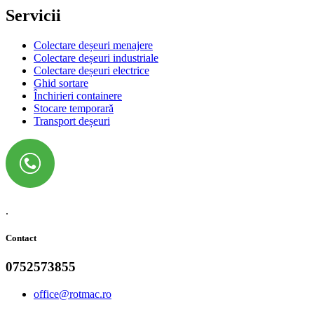
Servicii
Colectare deșeuri menajere
Colectare deșeuri industriale
Colectare deșeuri electrice
Ghid sortare
Închirieri containere
Stocare temporară
Transport deșeuri
.
Contact
0752573855
office@rotmac.ro