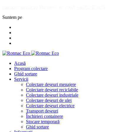
contact@rotmac.ro
Marginea, nr. 266A
+40752573855
Suntem pe
Acasă
Program colectare
Ghid sortare
Servicii
Colectare deșeuri menajere
Colectare deșeuri reciclabile
Colectare deșeuri industriale
Colectare deșeuri de ulei
Colectare deșeuri electrice
Transport deșeuri
Închirieri containere
Stocare temporară
Ghid sortare