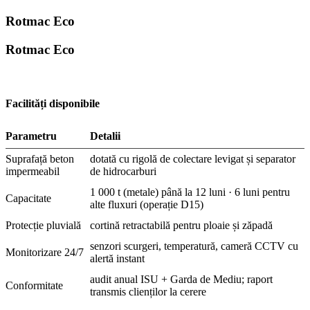
Rotmac Eco
Rotmac Eco
Facilități disponibile
Parametru
Detalii
Suprafață beton
dotată cu rigolă de colectare levigat și separator
impermeabil
de hidrocarburi
1 000 t (metale) până la 12 luni · 6 luni pentru
Capacitate
alte fluxuri (operație D15)
Protecție pluvială
cortină retractabilă pentru ploaie și zăpadă
senzori scurgeri, temperatură, cameră CCTV cu
Monitorizare 24/7
alertă instant
audit anual ISU + Garda de Mediu; raport
Conformitate
transmis clienților la cerere