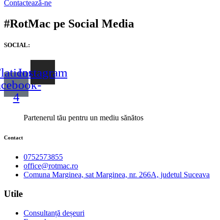
Contactează-ne
#RotMac pe Social Media
SOCIAL:
laticon-
Instagram
acebook-
4
Partenerul tău pentru un mediu sănătos
Contact
0752573855
office@rotmac.ro
Comuna Marginea, sat Marginea, nr. 266A, judetul Suceava
Utile
Consultanță deșeuri