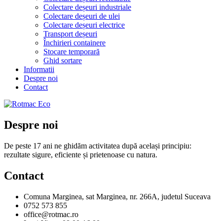
Colectare deșeuri industriale
Colectare deșeuri de ulei
Colectare deșeuri electrice
Transport deșeuri
Închirieri containere
Stocare temporară
Ghid sortare
Informatii
Despre noi
Contact
Despre noi
De peste 17 ani ne ghidăm activitatea după același principiu:
rezultate sigure, eficiente și prietenoase cu natura.
Contact
Comuna Marginea, sat Marginea, nr. 266A, judetul Suceava
0752 573 855
office@rotmac.ro