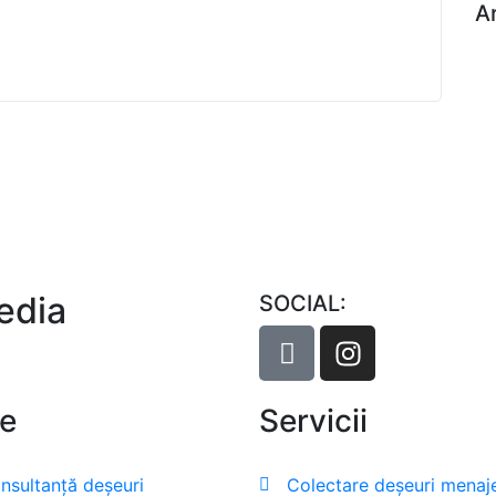
A
edia
SOCIAL:
le
Servicii
nsultanță deșeuri
Colectare deșeuri menaj