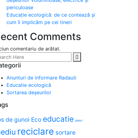
deșeurilor voluminoase, electrice și
periculoase
Educație ecologică: de ce contează și
cum îi implicăm pe cei tineri
ecent Comments
ciun comentariu de arătat.
ategorii
Anunturi de informare Radauti
Educatie ecologică
Sortarea deșeurilor
ags
educatie
os de gunoi
Eco
elevi
reciclare
ediu
sortare