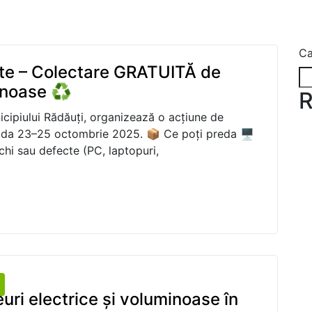
Ca
te – Colectare GRATUITĂ de
inoase ♻️
R
ipiului Rădăuți, organizează o acțiune de
ioada 23–25 octombrie 2025. 📦 Ce poți preda 🖥️
chi sau defecte (PC, laptopuri,
uri electrice și voluminoase în