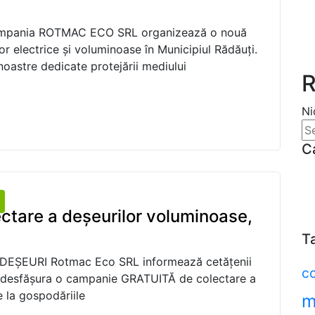
compania ROTMAC ECO SRL organizează o nouă
or electrice și voluminoase în Municipiul Rădăuți.
oastre dedicate protejării mediului
R
Ni
C
ctare a deșeurilor voluminoase,
T
ȘEURI Rotmac Eco SRL informează cetățenii
c
va desfășura o campanie GRATUITĂ de colectare a
e la gospodăriile
m