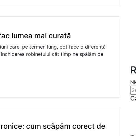
e fac lumea mai curată
iuni care, pe termen lung, pot face o diferență
a închiderea robinetului cât timp ne spălăm pe
R
Ni
C
ectronice: cum scăpăm corect de