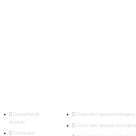
ocial Media
Utile
Servicii
Consultanță
Colectare deșeuri menajere
deșeuri
Colectare deșeuri reciclabil
Formulare