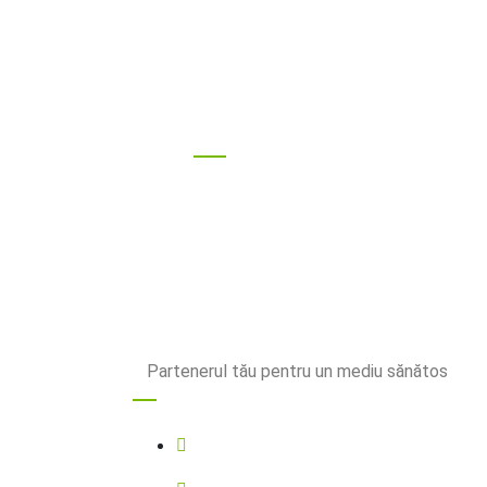
#RotMac pe S
Partenerul tău pentru un mediu sănătos
Contact
0752573855