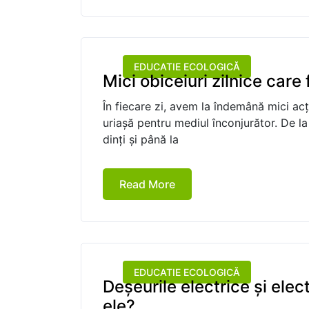
EDUCATIE ECOLOGICĂ
Mici obiceiuri zilnice car
În fiecare zi, avem la îndemână mici acț
uriașă pentru mediul înconjurător. De l
dinți și până la
Read More
EDUCATIE ECOLOGICĂ
Deșeurile electrice și el
ele?