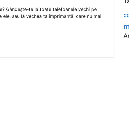
T
ce? Gândește-te la toate telefoanele vechi pe
c
 de ele, sau la vechea ta imprimantă, care nu mai
m
A