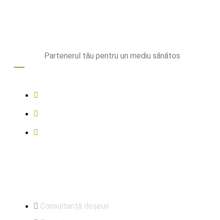
Partenerul tău pentru un mediu sănătos
Contact
0752573855
office@rotmac.ro
Comuna Marginea, sat Marginea, nr. 266A,
judetul Suceava
Utile
Consultanță deșeuri