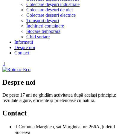
Colectare deșeuri industriale
Colectare deșeuri de ulei
Colectare deșeuri electrice
Transport deșeuri
Închirieri containere
Stocare temporară
Ghid sortare
Informatii
Despre noi
Contact
Despre noi
De peste 17 ani ne ghidăm activitatea după același principiu:
rezultate sigure, eficiente și prietenoase cu natura.
Contact
Comuna Marginea, sat Marginea, nr. 266A, judetul
Suceava