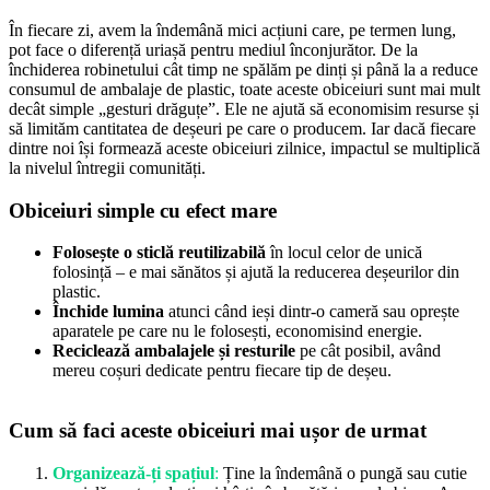
În fiecare zi, avem la îndemână mici acțiuni care, pe termen lung,
pot face o diferență uriașă pentru mediul înconjurător. De la
închiderea robinetului cât timp ne spălăm pe dinți și până la a reduce
consumul de ambalaje de plastic, toate aceste obiceiuri sunt mai mult
decât simple „gesturi drăguțe”. Ele ne ajută să economisim resurse și
să limităm cantitatea de deșeuri pe care o producem. Iar dacă fiecare
dintre noi își formează aceste obiceiuri zilnice, impactul se multiplică
la nivelul întregii comunități.
Obiceiuri simple cu efect mare
Folosește o sticlă reutilizabilă
în locul celor de unică
folosință – e mai sănătos și ajută la reducerea deșeurilor din
plastic.
Închide lumina
atunci când ieși dintr-o cameră sau oprește
aparatele pe care nu le folosești, economisind energie.
Reciclează ambalajele și resturile
pe cât posibil, având
mereu coșuri dedicate pentru fiecare tip de deșeu.
Cum să faci aceste obiceiuri mai ușor de urmat
Organizează-ți spațiul
:
Ține la îndemână o pungă sau cutie