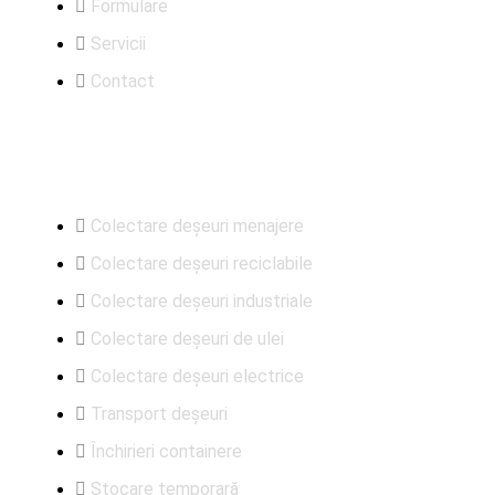
Formulare
Servicii
Contact
Servicii
Colectare deșeuri menajere
Colectare deșeuri reciclabile
Colectare deșeuri industriale
Colectare deșeuri de ulei
Colectare deșeuri electrice
Transport deșeuri
Închirieri containere
Stocare temporară