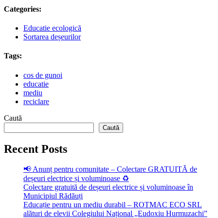
Categories:
Educatie ecologică
Sortarea deșeurilor
Tags:
cos de gunoi
educatie
mediu
reciclare
Caută
Caută
Recent Posts
📢 Anunț pentru comunitate – Colectare GRATUITĂ de
deșeuri electrice și voluminoase ♻️
Colectare gratuită de deșeuri electrice și voluminoase în
Municipiul Rădăuți
Educație pentru un mediu durabil – ROTMAC ECO SRL
alături de elevii Colegiului Național „Eudoxiu Hurmuzachi”