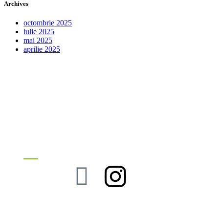
Archives
octombrie 2025
iulie 2025
mai 2025
aprilie 2025
#RotMac pe Social Media
SOCIAL: