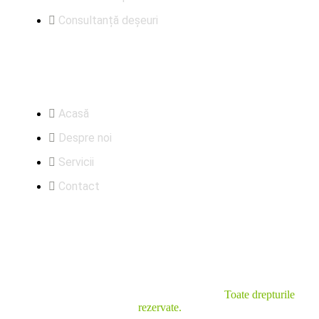
Consultanță deșeuri
Meniu
Acasă
Despre noi
Servicii
Contact
© Copyrights 2025 Rotmac ECO S.R.L. ---
Toate drepturile
rezervate.