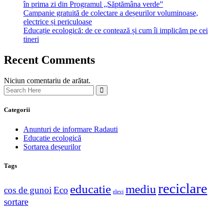
în prima zi din Programul „Săptămâna verde”
Campanie gratuită de colectare a deșeurilor voluminoase,
electrice și periculoase
Educație ecologică: de ce contează și cum îi implicăm pe cei
tineri
Recent Comments
Niciun comentariu de arătat.
Categorii
Anunturi de informare Radauti
Educatie ecologică
Sortarea deșeurilor
Tags
reciclare
educatie
mediu
cos de gunoi
Eco
elevi
sortare