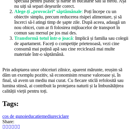
specială pentru plastic și hârtie în bucătărie sau la birou. Așa
nu uiți să separi deșeurile corect.
Alege-ți „provocări” săptămânale
:
Poți începe cu un
obiectiv simplu, precum reducerea risipei alimentare, și să
încerci să-l atingi timp de șapte zile. După aceea, adaugă un
nou obicei, cum ar fi folosirea mijloacelor de transport în
comun sau mersul pe jos mai des.
Transformă totul într-o joacă
:
Implică și familia sau colegii
de apartament. Faceți o competiție prietenoasă, vezi cine
consumă mai puțină apă sau cine reciclează mai multe
materiale într-o săptămână.
Prin adoptarea unor obiceiuri zilnice, aparent mărunte, reușim să
dăm un exemplu pozitiv, să economisim resurse valoroase și, în
final, să avem un mediu mai curat. Cu fiecare sticlă refolosită sau
lumina stinsă, ai contribuit la protejarea naturii și la îmbunătățirea
calității vieții pentru toți.
Tags:
cos de gunoi
educatie
mediu
reciclare
Share: